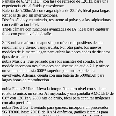
Pantalla de 6.72” FHD+ con tasa de refresco de 120Hz, para una
experiencia visual fluida y envolvente.
Batería de 5200mAh con carga rápida de 22.5W, ideal para largas
jornadas de uso sin interrupciones.
Diseño sólido y texturizado, resistente al polvo y a las salpicaduras
con certificación IP54.
Triple cámara con funciones avanzadas de IA, ideal para capturar
fotos con gran nivel de detalle.
ZTE-nubia reafirma su apuesta por ofrecer dispositivos de alto
rendimiento y diseño vanguardista. Por otra parte, los nuevos
modelos de la marca llegan para cubrir las necesidades de distintos
tipos de usuarios:
nubia Music 2: Fue pensado para los amantes del sonido. Este
modelo incorpora tres altavoces con sistema de audio 2.1 y ofrece
un volumen de hasta 600% superior para una experiencia
envolvente. Además, cuenta con una batería de 5000mAh para
largas horas de reproducción.
nubia Focus 2 Ultra: Lleva la fotografía a otro nivel con su lente
rotatorio único, un sensor AI mejorado, y una pantalla AMOLED de
6.8” con 120Hz y 2800 nits de brillo, ideal para capturar imágenes
con alta precisión.
nubia Neo 3 5G: Diseñado para gamers, incorpora un procesador
5G T8300, hasta 20GB de RAM dinámica, gatillos laterales para