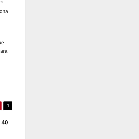
MP
sona
ue
para
 40