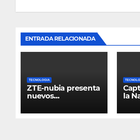
entradas
ENTRADA RELACIONADA
TECNOLOGIA
TECNOLO
ZTE-nubia presenta
Capt
nuevos
la N
smartphones con
mane
tres altavoces,
HON
diseño para gamers
y lente rotario
único; anuncia la