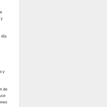
de
 y
 día
a y
ón de
duce
iones