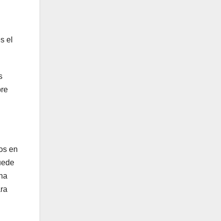
s el
s
pre
os en
uede
una
ra