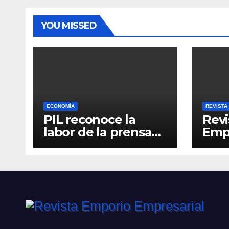
llegada del V70 Max
YOU MISSED
ECONOMÍA
REVISTA
PIL reconoce la
Revi
labor de la prensa
Empr
con el “Relatos que
6
alimentan Bolivia”