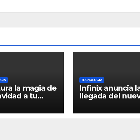
GIA
TECNOLOGIA
ura la magia de
Infinix anuncia l
avidad a tu
llegada del nue
ra con el
NOTE 40 PRO a
OR 200 Pro
Bolivia con
tecnología
innovadora