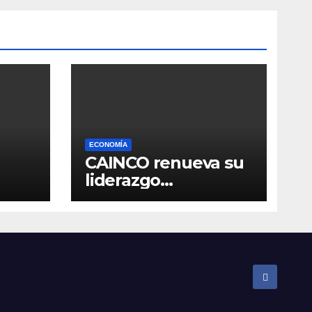
ECONOMÍA
CAINCO renueva su
liderazgo
so en
institucional y
ratifica a Jean Pierre
Antelo para una
nueva gestión