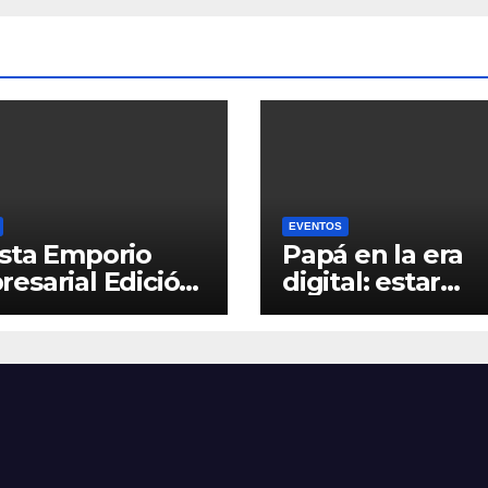
EVENTOS
sta Emporio
Papá en la era
esarial Edición
digital: estar
presente, inclu
la distancia