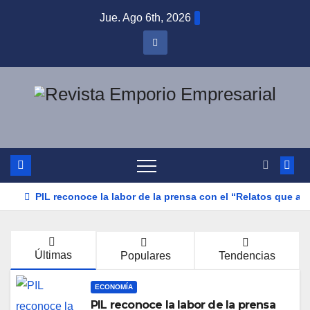
Saltar
Jue. Ago 6th, 2026
al
contenido
PIL reconoce la labor de la prensa con el “Relatos que al
Últimas
Populares
Tendencias
ECONOMÍA
PIL reconoce la labor de la prensa