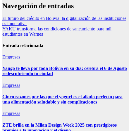
Navegación de entradas
El futuro del crédito en Bolivia: la digitalización de las instituciones
es imperativa
YAKU transforma las condiciones de saneamiento para mil
estudiantes en Warnes
Entrada relacionada
Empresas
Yango te lleva por toda Bolivia en su día: celebra el 6 de Agosto
redescubriendo tu ciudad
Empresas
Cinco razones por las que el yogurt es el aliado perfecto para
una alimentación saludable y sin complicaciones
Empresas
ZTE brilla en la Milan Design Week 2025 con prestigiosos
premios a la innovación y el diseño