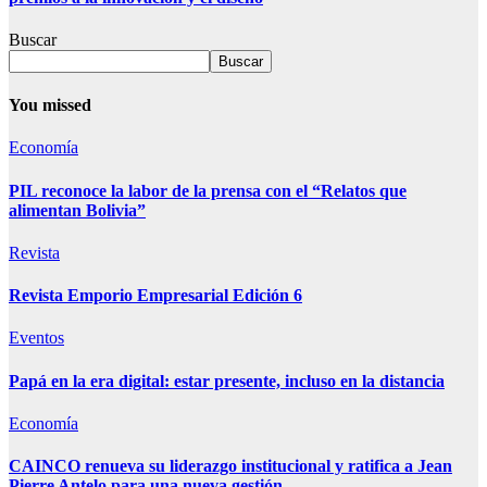
Buscar
Buscar
You missed
Economía
PIL reconoce la labor de la prensa con el “Relatos que
alimentan Bolivia”
Revista
Revista Emporio Empresarial Edición 6
Eventos
Papá en la era digital: estar presente, incluso en la distancia
Economía
CAINCO renueva su liderazgo institucional y ratifica a Jean
Pierre Antelo para una nueva gestión