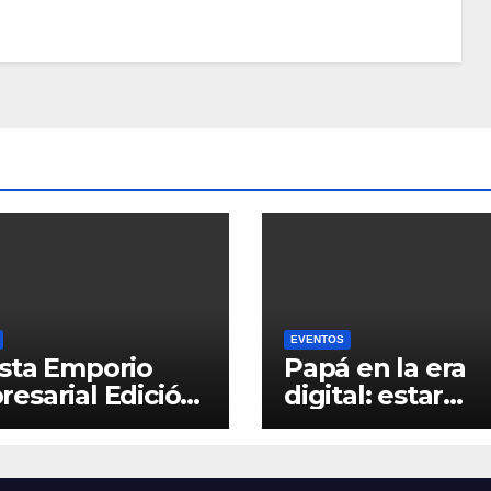
EVENTOS
sta Emporio
Papá en la era
esarial Edición
digital: estar
presente, inclu
la distancia