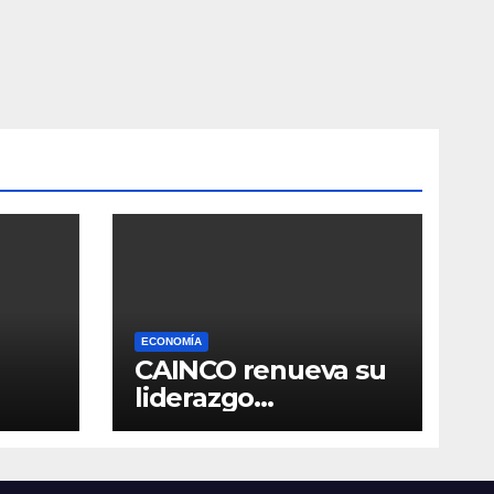
ECONOMÍA
CAINCO renueva su
liderazgo
so en
institucional y
ratifica a Jean Pierre
Antelo para una