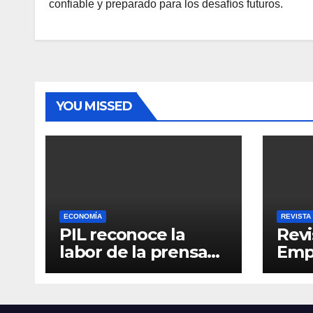
confiable y preparado para los desafíos futuros.
YOU MISSED
ECONOMÍA
REVISTA
PIL reconoce la
Revi
labor de la prensa
Empr
con el “Relatos que
6
alimentan Bolivia”