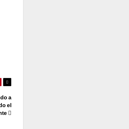
ndo a
do el
nte