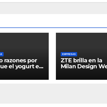
AS
EMPRESAS
o razones por
ZTE brilla en la
que el yogurt es
Milan Design W
liado perfecto
2025 con
 una
prestigiosos
entación
premios a la
dable y sin
innovación y el
licaciones
diseño