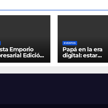
EVENTOS
sta Emporio
Papá en la era
esarial Edición
digital: estar
presente, inclu
la distancia