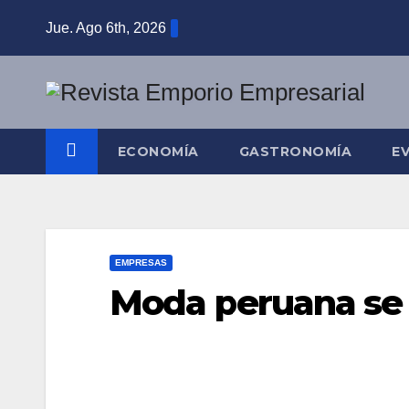
Saltar
Jue. Ago 6th, 2026
al
contenido
ECONOMÍA
GASTRONOMÍA
E
EMPRESAS
Moda peruana se 