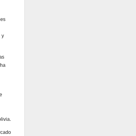
nes
 y
as
 ha
e
livia.
ercado