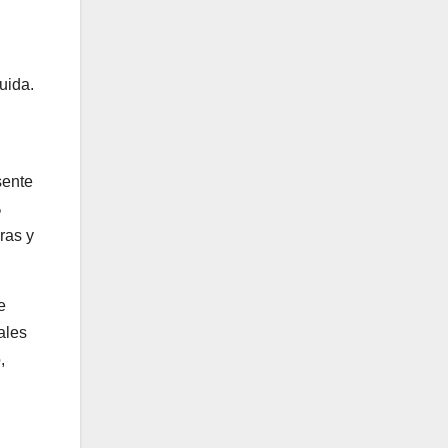
uida.
sente
%
ras y
e
ales
,