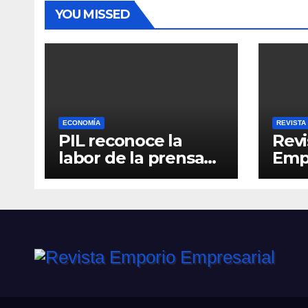
YOU MISSED
ECONOMÍA
REVISTA
PIL reconoce la
Revi
labor de la prensa
Empr
con el “Relatos que
6
alimentan Bolivia”