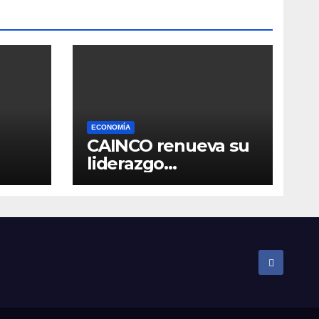
ECONOMÍA
CAINCO renueva su
liderazgo
so en
institucional y
ratifica a Jean Pierre
Antelo para una
nueva gestión