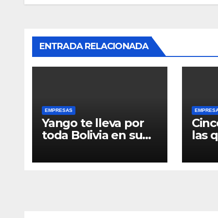
ENTRADA RELACIONADA
EMPRESAS
EMPRES
Yango te lleva por
Cinc
toda Bolivia en su
las 
día: celebra el 6 de
el a
Agosto
para
redescubriendo tu
alim
ciudad
salu
comp