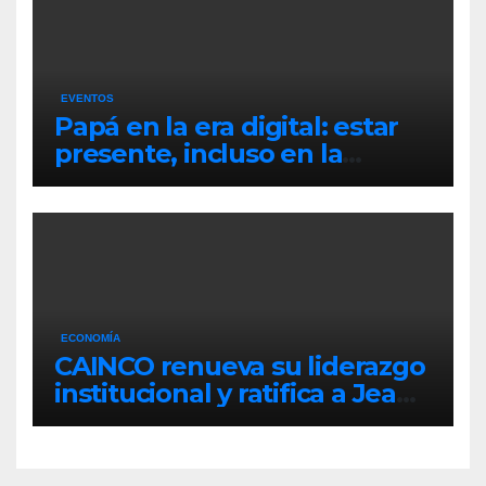
EVENTOS
Papá en la era digital: estar
presente, incluso en la
distancia
ECONOMÍA
CAINCO renueva su liderazgo
institucional y ratifica a Jean
Pierre Antelo para una nueva
gestión