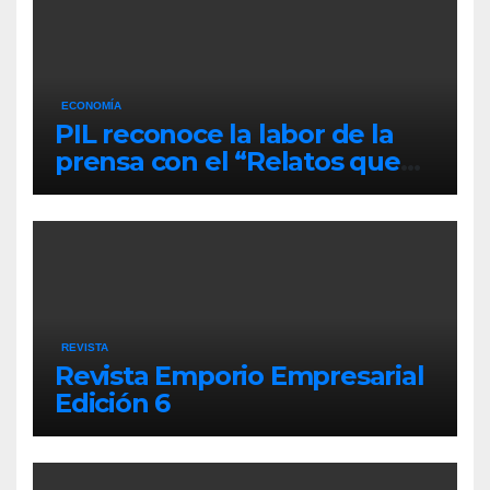
ECONOMÍA
PIL reconoce la labor de la
prensa con el “Relatos que
alimentan Bolivia”
REVISTA
Revista Emporio Empresarial
Edición 6