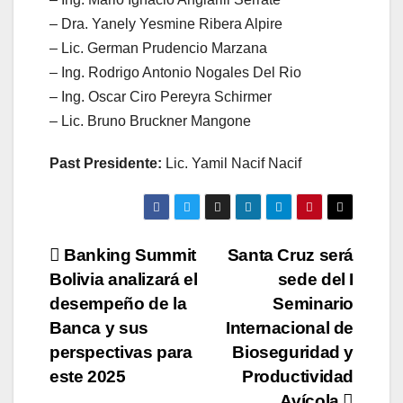
– Dra. Yanely Yesmine Ribera Alpire
– Lic. German Prudencio Marzana
– Ing. Rodrigo Antonio Nogales Del Rio
– Ing. Oscar Ciro Pereyra Schirmer
– Lic. Bruno Bruckner Mangone
Past Presidente:
Lic. Yamil Nacif Nacif
Navegación
Banking Summit
Santa Cruz será
Bolivia analizará el
sede del I
de
desempeño de la
Seminario
entradas
Banca y sus
Internacional de
perspectivas para
Bioseguridad y
este 2025
Productividad
Avícola