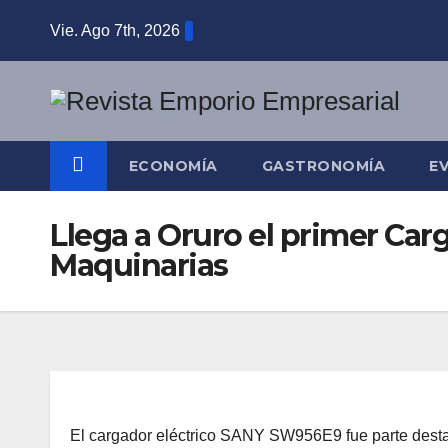
Saltar
Vie. Ago 7th, 2026
al
contenido
ECONOMÍA
GASTRONOMÍA
E
Llega a Oruro el primer Car
Maquinarias
El cargador eléctrico SANY SW956E9 fue parte dest