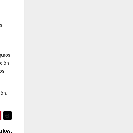
as
guros
ación
tos
ión.
tivo,