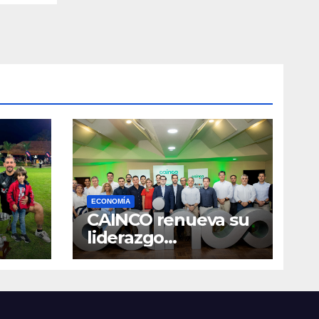
ECONOMÍA
CAINCO renueva su
liderazgo
so en
institucional y
ratifica a Jean Pierre
Antelo para una
nueva gestión