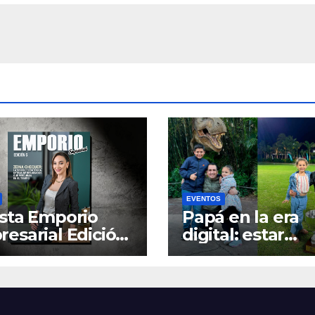
entación
premios a la
dable y sin
innovación y el
licaciones
diseño
EVENTOS
sta Emporio
Papá en la era
esarial Edición
digital: estar
presente, inclu
la distancia