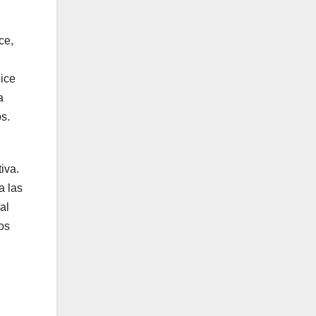
ce,
ice
a
s.
iva.
a las
al
os