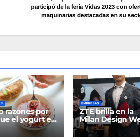
participó de la feria Vidas 2023 con ofer
maquinarias destacadas en su sec
AS
EMPRESAS
o razones por
ZTE brilla en la
que el yogurt es
Milan Design W
liado perfecto
2025 con
 una
prestigiosos