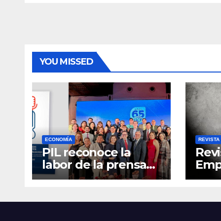
redescubriendo tu
alim
ciudad
salu
comp
YOU MISSED
ECONOMÍA
REVISTA
PIL reconoce la
Revi
labor de la prensa
Empr
con el “Relatos que
6
alimentan Bolivia”