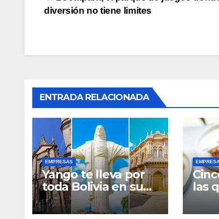
Navegación
diversión no tiene limites
de
entradas
ENTRADA RELACIONADA
EMPRESAS
EMPRES
Yango te lleva por
Cinc
toda Bolivia en su
las 
día: celebra el 6 de
el a
Agosto
para