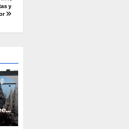
tas y
tor
eek