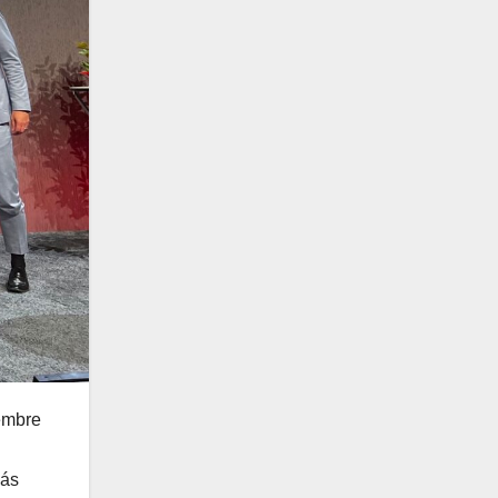
embre
más