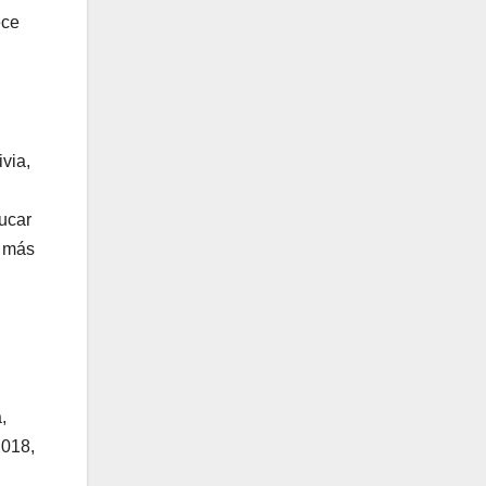
ece
via,
ucar
a más
,
2018,