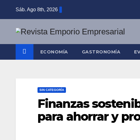
Saltar
Sáb. Ago 8th, 2026
al
contenido
ECONOMÍA
GASTRONOMÍA
E
SIN CATEGORÍA
Finanzas sostenib
para ahorrar y pr