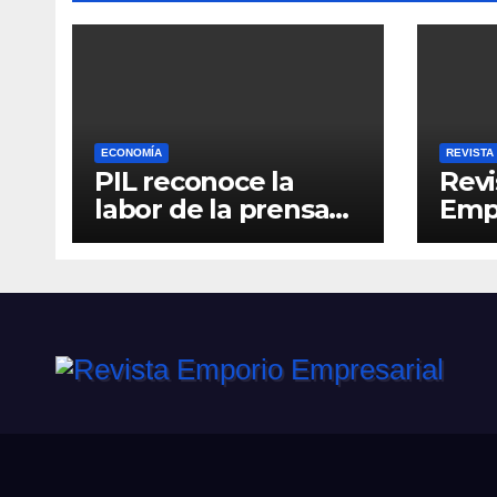
ECONOMÍA
REVISTA
PIL reconoce la
Revi
labor de la prensa
Empr
con el “Relatos que
6
alimentan Bolivia”