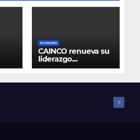
ECONOMÍA
CAINCO renueva su
liderazgo
so en
institucional y
ratifica a Jean Pierre
Antelo para una
nueva gestión