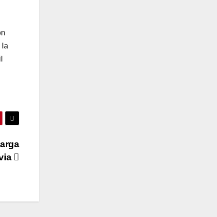
on
 la
l
Carga
ivia