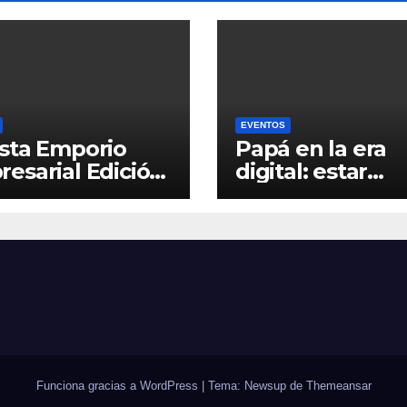
EVENTOS
sta Emporio
Papá en la era
esarial Edición
digital: estar
presente, inclu
la distancia
Funciona gracias a WordPress
|
Tema: Newsup de
Themeansar