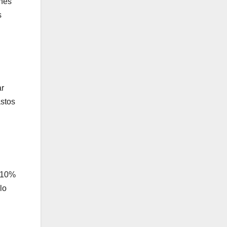
ones
s
ar
astos
l 10%
lo