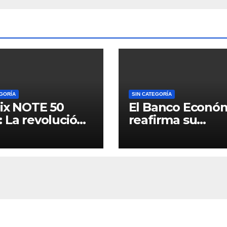
EGORÍA
SIN CATEGORÍA
nix NOTE 50
El Banco Econó
 La revolución
reafirma su
a Carga Rápida
liderazgo como 
 por llegar a
“Mejor Lugar Pa
via
Trabajar en Boliv
por GPTW