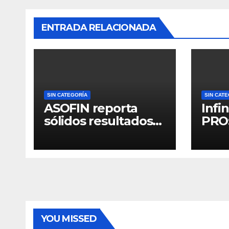
ENTRADA RELACIONADA
SIN CATEGORÍA
SIN CAT
ASOFIN reporta
Infi
sólidos resultados
PRO:
al primer semestre
de l
de 2025 y refuerza
está
su rol en la
Boli
inclusión financiera
del país
YOU MISSED