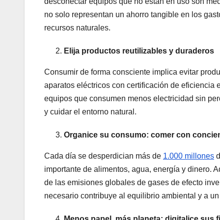
desconectar equipos que no están en uso son medi
no solo representan un ahorro tangible en los gast
recursos naturales.
Elija productos reutilizables y duraderos
Consumir de forma consciente implica evitar produc
aparatos eléctricos con certificación de eficiencia
equipos que consumen menos electricidad sin per
y cuidar el entorno natural.
Organice su consumo: comer con concien
Cada día se desperdician más de
1.000 millones
d
importante de alimentos, agua, energía y dinero. 
de las emisiones globales de gases de efecto inver
necesario contribuye al equilibrio ambiental y a un 
Menos papel, más planeta: digitalice sus 