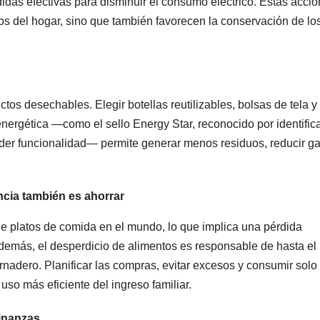
das efectivas para disminuir el consumo eléctrico. Estas acci
os del hogar, sino que también favorecen la conservación de lo
tos desechables. Elegir botellas reutilizables, bolsas de tela y
 energética —como el sello Energy Star, reconocido por identific
der funcionalidad— permite generar menos residuos, reducir g
cia también es ahorrar
e platos de comida en el mundo, lo que implica una pérdida
Además, el desperdicio de alimentos es responsable de hasta e
nadero. Planificar las compras, evitar excesos y consumir solo 
uso más eficiente del ingreso familiar.
finanzas