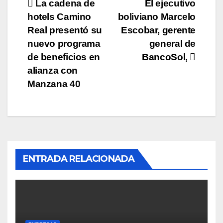
Navegación
La cadena de
El ejecutivo
hotels Camino
boliviano Marcelo
de
Real presentó su
Escobar, gerente
entradas
nuevo programa
general de
de beneficios en
BancoSol,
alianza con
Manzana 40
ENTRADA RELACIONADA