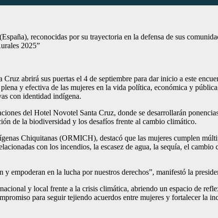
(España), reconocidas por su trayectoria en la defensa de sus comunidad
Rurales 2025”
z abrirá sus puertas el 4 de septiembre para dar inicio a este encuent
 plena y efectiva de las mujeres en la vida política, económica y pública
as con identidad indígena.
talaciones del Hotel Novotel Santa Cruz, donde se desarrollarán ponencia
ión de la biodiversidad y los desafíos frente al cambio climático.
genas Chiquitanas (ORMICH), destacó que las mujeres cumplen múltiples
acionadas con los incendios, la escasez de agua, la sequía, el cambio cl
cen y empoderan en la lucha por nuestros derechos”, manifestó la pres
rnacional y local frente a la crisis climática, abriendo un espacio de re
mpromiso para seguir tejiendo acuerdos entre mujeres y fortalecer la inci