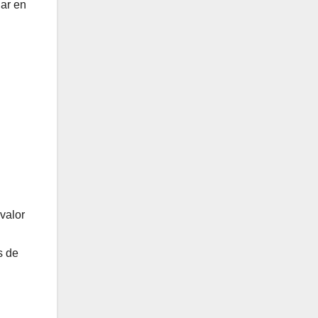
ñar en
valor
s de