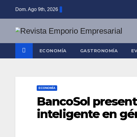
Saltar
Dom. Ago 9th, 2026
al
contenido
ECONOMÍA
GASTRONOMÍA
E
ECONOMÍA
BancoSol present
inteligente en g