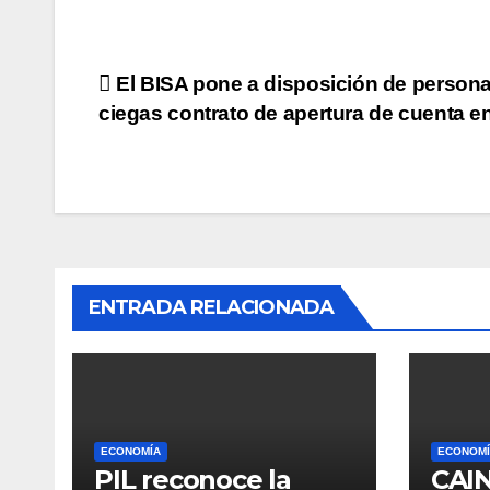
Navegación
El BISA pone a disposición de person
ciegas contrato de apertura de cuenta en
de
entradas
ENTRADA RELACIONADA
ECONOMÍA
ECONOMÍ
PIL reconoce la
CAIN