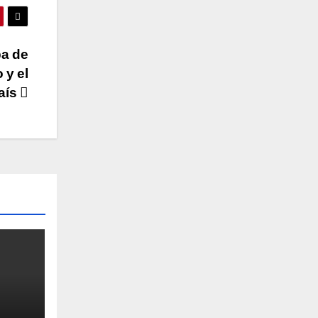
pa de
 y el
país