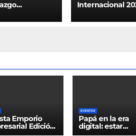
razgo
Internacional 20
itucional y
proyecta a Boliv
ica a Jean
como hub de
re Antelo para
negocios en
nueva gestión
América Latina
EVENTOS
sta Emporio
Papá en la era
esarial Edición
digital: estar
presente, inclu