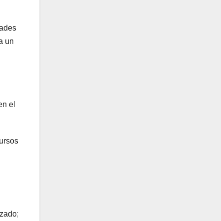
dades
a un
en el
cursos
izado;