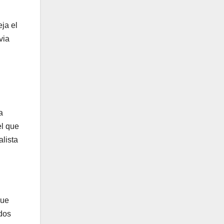
ja el
via
a
el que
lista
que
dos