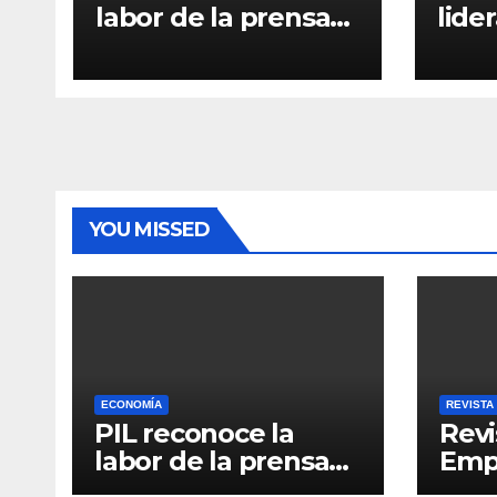
labor de la prensa
lide
con el “Relatos que
inst
alimentan Bolivia”
ratif
Pier
una 
YOU MISSED
ECONOMÍA
REVISTA
PIL reconoce la
Revi
labor de la prensa
Empr
con el “Relatos que
6