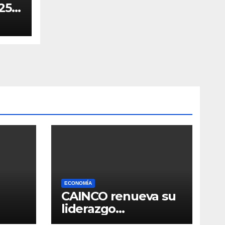
25
ia
ECONOMÍA
CAINCO renueva su
liderazgo
so en
institucional y