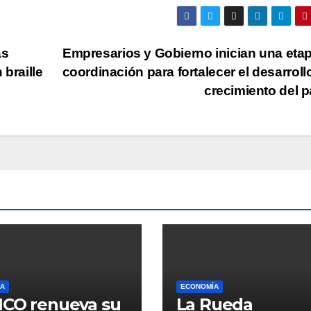
as
Empresarios y Gobierno inician una eta
 braille
coordinación para fortalecer el desarrollo
crecimiento del 
A
ECONOMÍA
CO renueva su
La Rueda